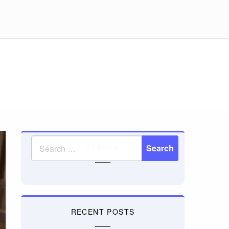
SEARCH
RECENT POSTS