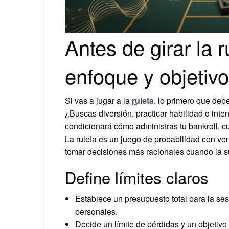
Antes de girar la 
enfoque y objetiv
Si vas a jugar a la
ruleta
, lo primero que deb
¿Buscas diversión, practicar habilidad o int
condicionará cómo administras tu bankroll, c
La ruleta es un juego de probabilidad con ven
tomar decisiones más racionales cuando la su
Define límites claros
Establece un presupuesto total para la se
personales.
Decide un límite de pérdidas y un objetiv