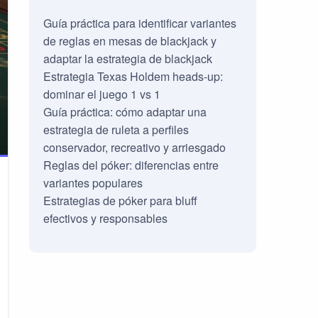
Guía práctica para identificar variantes
de reglas en mesas de blackjack y
adaptar la estrategia de blackjack
Estrategia Texas Holdem heads-up:
dominar el juego 1 vs 1
Guía práctica: cómo adaptar una
estrategia de ruleta a perfiles
conservador, recreativo y arriesgado
Reglas del póker: diferencias entre
variantes populares
Estrategias de póker para bluff
efectivos y responsables