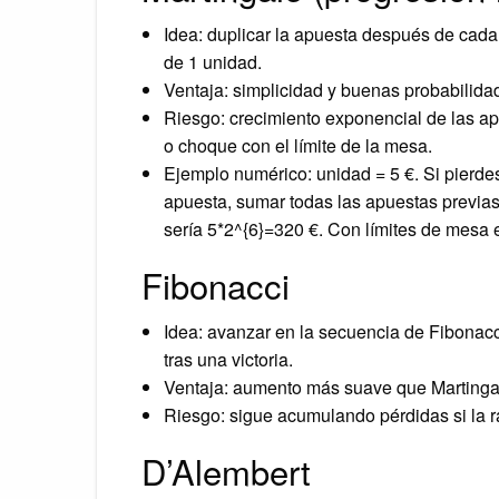
Idea: duplicar la apuesta después de cada
de 1 unidad.
Ventaja: simplicidad y buenas probabilida
Riesgo: crecimiento exponencial de las ap
o choque con el límite de la mesa.
Ejemplo numérico: unidad = 5 €. Si pierdes
apuesta, sumar todas las apuestas previas
sería 5*2^{6}=320 €. Con límites de mesa e
Fibonacci
Idea: avanzar en la secuencia de Fibonacc
tras una victoria.
Ventaja: aumento más suave que Martingal
Riesgo: sigue acumulando pérdidas si la r
D’Alembert