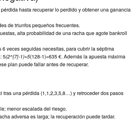
 pérdida hasta recuperar lo perdido y obtener una ganancia
des de triunfos pequeños frecuentes.
uestas, alta probabilidad de una racha que agote bankroll
 6 veces seguidas necesitas, para cubrir la séptima
: 5
(2^{7}-1)=5
(128-1)=635 €. Además la apuesta máxima
se plan puede fallar antes de recuperar.
i tras una pérdida (1,1,2,3,5,8…) y retroceder dos pasos
e; menor escalada del riesgo.
acha adversa es larga; la recuperación puede tardar.