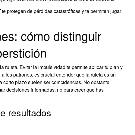
 te protegen de pérdidas catastróficas y te permiten jugar
es: cómo distinguir
perstición
 ruleta. Evitar la impulsividad te permite aplicar tu plan y
a los patrones, es crucial entender que la ruleta es un
a corto plazo suelen ser coincidencias. No obstante,
mar decisiones informadas, no para creer que has
de resultados