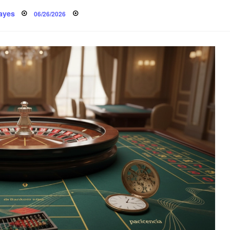
Posted
ayes
06/26/2026
on