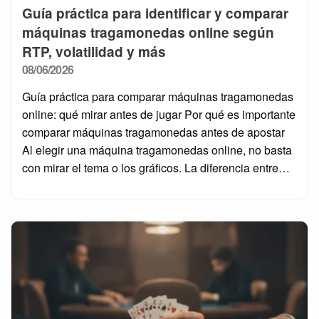
Guía práctica para identificar y comparar
máquinas tragamonedas online según
RTP, volatilidad y más
Posted
08/06/2026
on
Guía práctica para comparar máquinas tragamonedas
online: qué mirar antes de jugar Por qué es importante
comparar máquinas tragamonedas antes de apostar
Al elegir una máquina tragamonedas online, no basta
con mirar el tema o los gráficos. La diferencia entre…