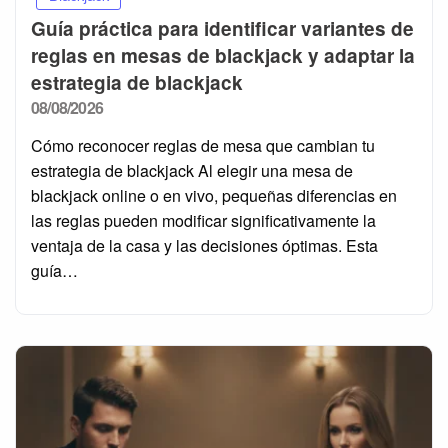
Guía práctica para identificar variantes de
reglas en mesas de blackjack y adaptar la
estrategia de blackjack
Posted
08/08/2026
on
Cómo reconocer reglas de mesa que cambian tu
estrategia de blackjack Al elegir una mesa de
blackjack online o en vivo, pequeñas diferencias en
las reglas pueden modificar significativamente la
ventaja de la casa y las decisiones óptimas. Esta
guía…