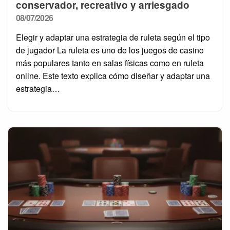
conservador, recreativo y arriesgado
Posted
08/07/2026
on
Elegir y adaptar una estrategia de ruleta según el tipo
de jugador La ruleta es uno de los juegos de casino
más populares tanto en salas físicas como en ruleta
online. Este texto explica cómo diseñar y adaptar una
estrategia…