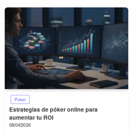
Poker
Estrategias de póker online para
aumentar tu ROI
Posted
08/04/2026
on