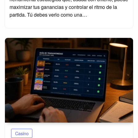
maximizar tus ganancias y controlar el ritmo de la
partida. Tú debes verlo como una…
Casino