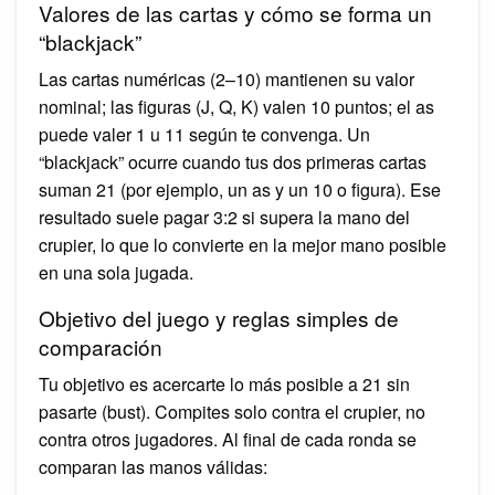
Valores de las cartas y cómo se forma un
“blackjack”
Las cartas numéricas (2–10) mantienen su valor
nominal; las figuras (J, Q, K) valen 10 puntos; el as
puede valer 1 u 11 según te convenga. Un
“blackjack” ocurre cuando tus dos primeras cartas
suman 21 (por ejemplo, un as y un 10 o figura). Ese
resultado suele pagar 3:2 si supera la mano del
crupier, lo que lo convierte en la mejor mano posible
en una sola jugada.
Objetivo del juego y reglas simples de
comparación
Tu objetivo es acercarte lo más posible a 21 sin
pasarte (bust). Compites solo contra el crupier, no
contra otros jugadores. Al final de cada ronda se
comparan las manos válidas: