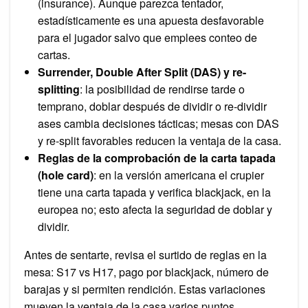
(insurance). Aunque parezca tentador,
estadísticamente es una apuesta desfavorable
para el jugador salvo que emplees conteo de
cartas.
Surrender, Double After Split (DAS) y re-
splitting
: la posibilidad de rendirse tarde o
temprano, doblar después de dividir o re-dividir
ases cambia decisiones tácticas; mesas con DAS
y re-split favorables reducen la ventaja de la casa.
Reglas de la comprobación de la carta tapada
(hole card)
: en la versión americana el crupier
tiene una carta tapada y verifica blackjack, en la
europea no; esto afecta la seguridad de doblar y
dividir.
Antes de sentarte, revisa el surtido de reglas en la
mesa: S17 vs H17, pago por blackjack, número de
barajas y si permiten rendición. Estas variaciones
mueven la ventaja de la casa varios puntos