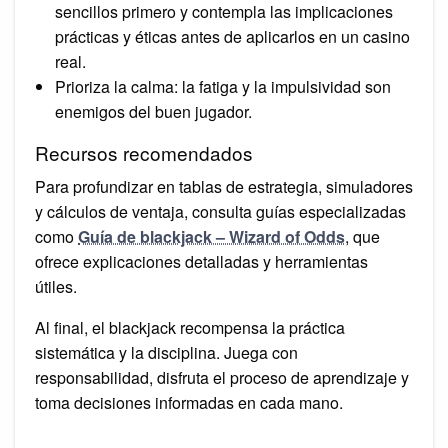
sencillos primero y contempla las implicaciones
prácticas y éticas antes de aplicarlos en un casino
real.
Prioriza la calma: la fatiga y la impulsividad son
enemigos del buen jugador.
Recursos recomendados
Para profundizar en tablas de estrategia, simuladores
y cálculos de ventaja, consulta guías especializadas
como
Guía de blackjack – Wizard of Odds
, que
ofrece explicaciones detalladas y herramientas
útiles.
Al final, el blackjack recompensa la práctica
sistemática y la disciplina. Juega con
responsabilidad, disfruta el proceso de aprendizaje y
toma decisiones informadas en cada mano.