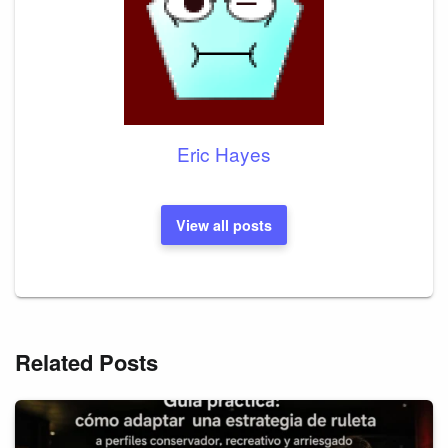
Eric Hayes
View all posts
Related Posts