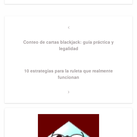
Post
navigation
Previous
Post
Conteo de cartas blackjack: guía práctica y
legalidad
Next
10 estrategias para la ruleta que realmente
Post
funcionan