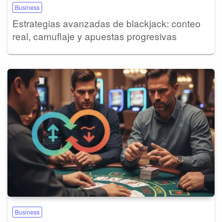
Business
Estrategias avanzadas de blackjack: conteo
real, camuflaje y apuestas progresivas
Business