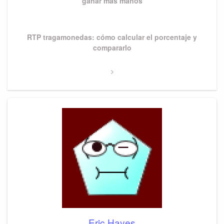
ganar más manos
Next
RTP tragamonedas: cómo calcular el porcentaje y
Post
compararlo
Eric Hayes