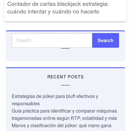
Contador de cartas blackjack estrategia:
cuándo intentar y cuándo no hacerlo
SEARCH
RECENT POSTS
Estrategias de póker para bluff efectivos y
responsables
Guía práctica para identificar y comparar máquinas
tragamonedas online según RTP, volatilidad y más
Manos y clasificación del póker: qué mano gana