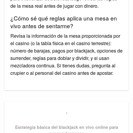
de la mesa real antes de jugar con dinero.
¿Cómo sé qué reglas aplica una mesa en
vivo antes de sentarme?
Revisa la información de la mesa proporcionada por
el casino (o la tabla física en el casino terrestre):
número de barajas, pagos por blackjack, opciones de
surrender, reglas para doblar y dividir, y si usan
mezcladora continua. Si tienes dudas, pregunta al
crupier o al personal del casino antes de apostar.
Post
navigation
Previous
Post
Estrategia básica del blackjack en vivo online para