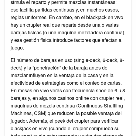
simula el reparto y permite mezclas instantáneas:
eso facilita partidas continuas y, en muchos casos,
reglas uniformes. En cambio, en el blackjack en vivo
hay un crupier real que reparte desde una o varias
barajas físicas (o una máquina mezcladora continua),
y esa gestión física introduce factores que afectan al
juego.
El número de barajas en uso (single-deck, 6-deck, 8-
deck) y la “penetración” de la baraja antes de
mezclar influyen en la ventaja de la casa y en la
efectividad de estrategias como el conteo de cartas.
En mesas en vivo verás con frecuencia shoe de 6 u 8
barajas y, en algunos casinos online con crupier real,
máquinas de mezcla continua (Continuous Shuffling
Machines, CSM) que reducen la posible ventaja del
jugador. Además, el peek del crupier para verificar
blackjack en vivo (cuando el crupier comprueba su
hole card) suele estar presente y evita decisiones de