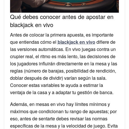
Qué debes conocer antes de apostar en
blackjack en vivo
Antes de colocar la primera apuesta, es importante
que entiendas cómo el
blackjack en vivo
difiere de
las versiones automáticas. En vivo juegas contra un
crupier real, el ritmo es más lento, las decisiones de
los jugadores influirán directamente en la mesa y las
reglas (número de barajas, posibilidad de rendición,
doblar después de dividir) varían según la sala.
Conocer estas variables te ayuda a estimar la
ventaja de la casa y a adaptar tu gestión de banca.
Además, en mesas en vivo hay límites mínimos y
máximos que condicionan tu rango de apuestas; por
eso, antes de sentarte debes revisar las normas
específicas de la mesa y la velocidad de juego. Evita