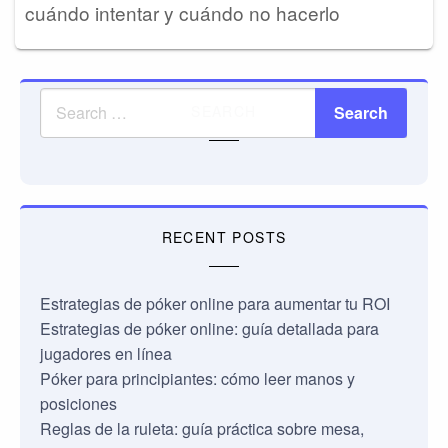
cuándo intentar y cuándo no hacerlo
SEARCH
RECENT POSTS
Estrategias de póker online para aumentar tu ROI
Estrategias de póker online: guía detallada para
jugadores en línea
Póker para principiantes: cómo leer manos y
posiciones
Reglas de la ruleta: guía práctica sobre mesa,