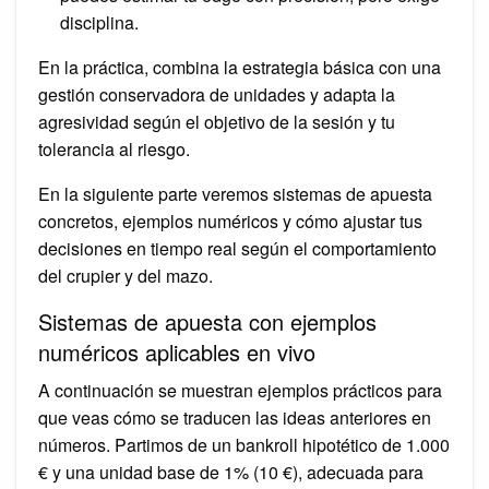
disciplina.
En la práctica, combina la estrategia básica con una
gestión conservadora de unidades y adapta la
agresividad según el objetivo de la sesión y tu
tolerancia al riesgo.
En la siguiente parte veremos sistemas de apuesta
concretos, ejemplos numéricos y cómo ajustar tus
decisiones en tiempo real según el comportamiento
del crupier y del mazo.
Sistemas de apuesta con ejemplos
numéricos aplicables en vivo
A continuación se muestran ejemplos prácticos para
que veas cómo se traducen las ideas anteriores en
números. Partimos de un bankroll hipotético de 1.000
€ y una unidad base de 1% (10 €), adecuada para