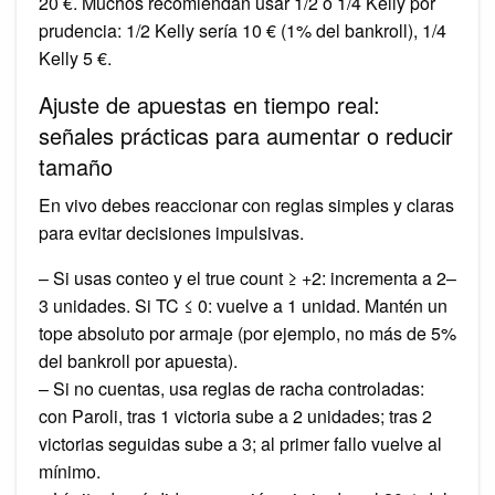
20 €. Muchos recomiendan usar 1/2 o 1/4 Kelly por
prudencia: 1/2 Kelly sería 10 € (1% del bankroll), 1/4
Kelly 5 €.
Ajuste de apuestas en tiempo real:
señales prácticas para aumentar o reducir
tamaño
En vivo debes reaccionar con reglas simples y claras
para evitar decisiones impulsivas.
– Si usas conteo y el true count ≥ +2: incrementa a 2–
3 unidades. Si TC ≤ 0: vuelve a 1 unidad. Mantén un
tope absoluto por armaje (por ejemplo, no más de 5%
del bankroll por apuesta).
– Si no cuentas, usa reglas de racha controladas:
con Paroli, tras 1 victoria sube a 2 unidades; tras 2
victorias seguidas sube a 3; al primer fallo vuelve al
mínimo.