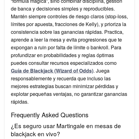
“fórmula mágica”, sino combinar disciplina, gestión
de banca y decisiones simples y reproducibles.
Mantén siempre controles de riesgo claros (stop-loss,
límites por apuesta, fracciones de Kelly), y prioriza la
consistencia sobre las ganancias rápidas. Practica,
aprende a leer la mesa y evita progresiones que te
expongan a ruin por falta de límite o bankroll. Para
profundizar en probabilidades y reglas óptimas
puedes consultar recursos especializados como
Guía de Blackjack (Wizard of Odds)
. Juega
responsablemente y recuerda que incluso las
mejores estrategias buscan minimizar pérdidas y
explotar pequeñas ventajas, no garantizar ganancias
rápidas.
Frequently Asked Questions
¿Es seguro usar Martingale en mesas de
blackjack en vivo?