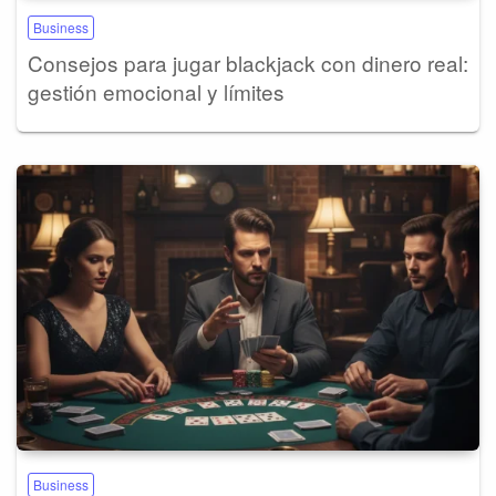
Business
Consejos para jugar blackjack con dinero real:
gestión emocional y límites
Business