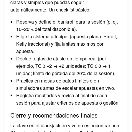
claras y simples que puedas seguir
automáticamente. Un checklist básico:
Reserva y define el bankroll para la sesión (p. ej.
10–20% del total disponible).
Elige tu sistema principal (apuesta plana, Paroli,
Kelly fraccional) y fija límites máximos por
apuesta.
Decide reglas de ajuste en tiempo real (por
ejemplo, TC ≥ +2 → +2 unidades; TC ≤ 0 → 1
unidad; límite de pérdida del 20% de la sesión).
Practica en mesas de bajos límites o en
simuladores antes de escalar apuestas en vivo.
Registra resultados y revisa al final de cada
sesión para ajustar criterios de apuesta o gestión.
Cierre y recomendaciones finales
La clave en el blackjack en vivo no es encontrar una