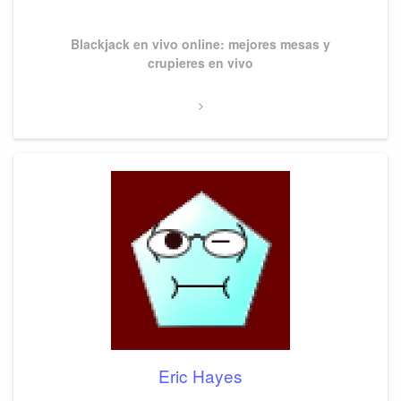
Next
Blackjack en vivo online: mejores mesas y
Post
crupieres en vivo
Eric Hayes